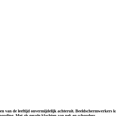
jgen van de leeftijd onvermijdelijk achteruit. Beeldschermwerkers 
houding. Met als gevolg klachten aan nek en schouders.