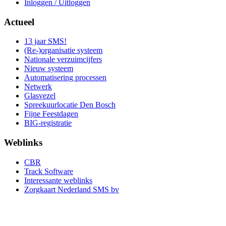
Inloggen / Uitloggen
Actueel
13 jaar SMS!
(Re-)organisatie systeem
Nationale verzuimcijfers
Nieuw systeem
Automatisering processen
Netwerk
Glasvezel
Spreekuurlocatie Den Bosch
Fijne Feestdagen
BIG-registratie
Weblinks
CBR
Track Software
Interessante weblinks
Zorgkaart Nederland SMS bv