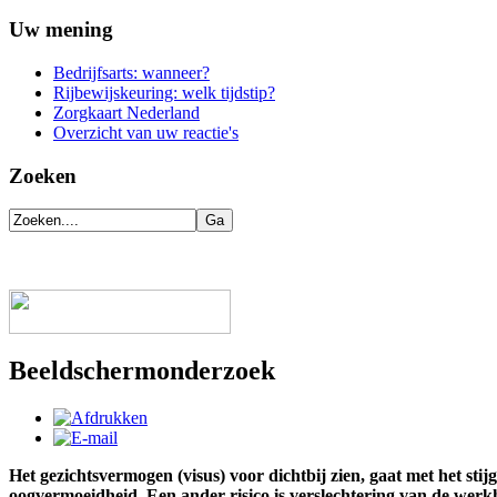
Uw mening
Bedrijfsarts: wanneer?
Rijbewijskeuring: welk tijdstip?
Zorgkaart Nederland
Overzicht van uw reactie's
Zoeken
Beeldschermonderzoek
Het gezichtsvermogen (visus) voor dichtbij zien, gaat met het sti
oogvermoeidheid. Een ander risico is verslechtering van de werk