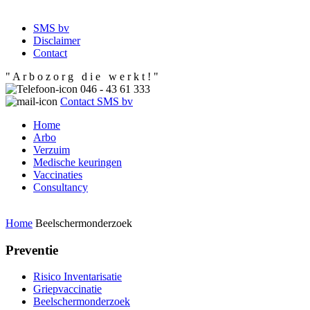
SMS bv
Disclaimer
Contact
" A r b o z o r g d i e w e r k t ! "
046 - 43 61 333
Contact SMS bv
Home
Arbo
Verzuim
Medische keuringen
Vaccinaties
Consultancy
Home
Beelschermonderzoek
Preventie
Risico Inventarisatie
Griepvaccinatie
Beelschermonderzoek