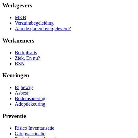
Werkgevers
MKB
Verzuimbegeleiding
Aan de goden overgeleverd?
Werknemers
Bedrijfsarts
Ziek. En nu?
BSN
Keuringen
Rijbewijs
Asbest
Bodemsanering
Adoptiekeuring
Preventie
Risico Inventarisatie
Griepvaccinatie