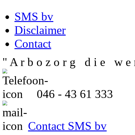
SMS bv
Disclaimer
Contact
" A r b o z o r g d i e w e r
046 - 43 61 333
Contact SMS bv