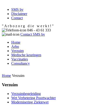
SMS bv
Disclaimer
Contact
" A r b o z o r g d i e w e r k t ! "
046 - 43 61 333
Contact SMS bv
Home
Arbo
Verzuim
Medische keuringen
Vaccinaties
Consultancy
Home
Verzuim
Verzuim
Verzuimbegeleiding
Wet Verbetering Poortwachter
Modernisering Ziektewet