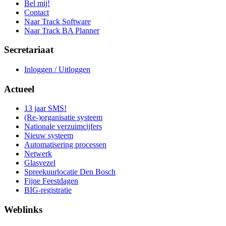
Bel mij!
Contact
Naar Track Software
Naar Track BA Planner
Secretariaat
Inloggen / Uitloggen
Actueel
13 jaar SMS!
(Re-)organisatie systeem
Nationale verzuimcijfers
Nieuw systeem
Automatisering processen
Netwerk
Glasvezel
Spreekuurlocatie Den Bosch
Fijne Feestdagen
BIG-registratie
Weblinks