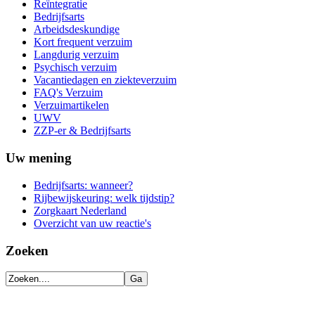
Reïntegratie
Bedrijfsarts
Arbeidsdeskundige
Kort frequent verzuim
Langdurig verzuim
Psychisch verzuim
Vacantiedagen en ziekteverzuim
FAQ's Verzuim
Verzuimartikelen
UWV
ZZP-er & Bedrijfsarts
Uw mening
Bedrijfsarts: wanneer?
Rijbewijskeuring: welk tijdstip?
Zorgkaart Nederland
Overzicht van uw reactie's
Zoeken