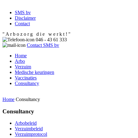
SMS bv
Disclaimer
Contact
" A r b o z o r g d i e w e r k t ! "
046 - 43 61 333
Contact SMS bv
Home
Arbo
Verzuim
Medische keuringen
Vaccinaties
Consultancy
Home
Consultancy
Consultancy
Arbobeleid
Verzuimbeleid
Verzuimprotocol