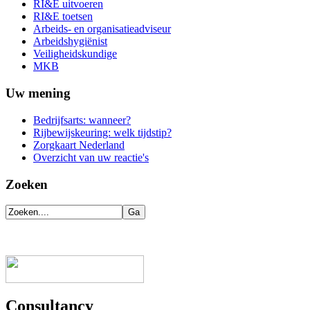
RI&E uitvoeren
RI&E toetsen
Arbeids- en organisatieadviseur
Arbeidshygiënist
Veiligheidskundige
MKB
Uw mening
Bedrijfsarts: wanneer?
Rijbewijskeuring: welk tijdstip?
Zorgkaart Nederland
Overzicht van uw reactie's
Zoeken
Consultancy