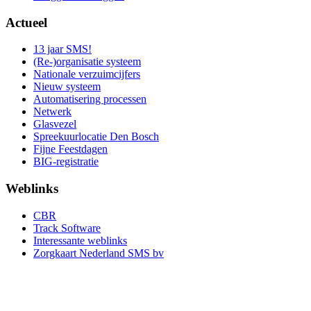
Actueel
13 jaar SMS!
(Re-)organisatie systeem
Nationale verzuimcijfers
Nieuw systeem
Automatisering processen
Netwerk
Glasvezel
Spreekuurlocatie Den Bosch
Fijne Feestdagen
BIG-registratie
Weblinks
CBR
Track Software
Interessante weblinks
Zorgkaart Nederland SMS bv