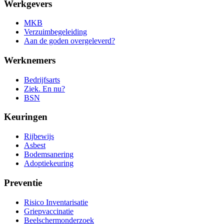
Werkgevers
MKB
Verzuimbegeleiding
Aan de goden overgeleverd?
Werknemers
Bedrijfsarts
Ziek. En nu?
BSN
Keuringen
Rijbewijs
Asbest
Bodemsanering
Adoptiekeuring
Preventie
Risico Inventarisatie
Griepvaccinatie
Beelschermonderzoek