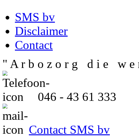
SMS bv
Disclaimer
Contact
" A r b o z o r g d i e w e r
046 - 43 61 333
Contact SMS bv