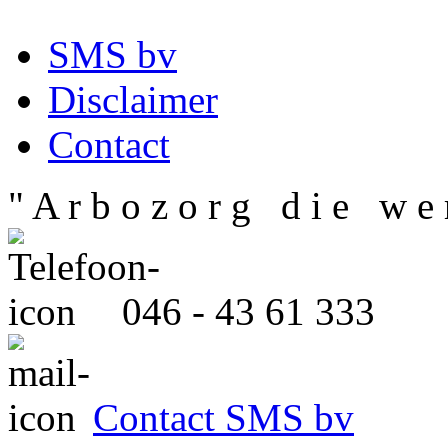
SMS bv
Disclaimer
Contact
" A r b o z o r g d i e w e r
046 - 43 61 333
Contact SMS bv