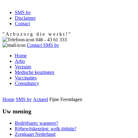
SMS bv
Disclaimer
Contact
" A r b o z o r g d i e w e r k t ! "
046 - 43 61 333
Contact SMS bv
Home
Arbo
Verzuim
Medische keuringen
Vaccinaties
Consultancy
Home
SMS bv
Actueel
Fijne Feestdagen
Uw mening
Bedrijfsarts: wanneer?
Rijbewijskeuring: welk tijdstip?
Zorgkaart Nederland