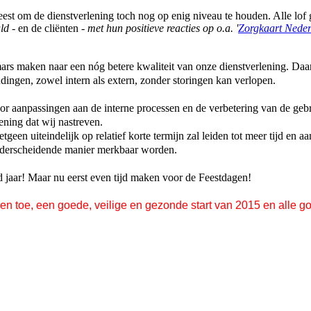
st om de dienstverlening toch nog op enig niveau te houden. Alle lof 
ld
- en de cliënten -
met hun positieve reacties op o.a. '
Zorgkaart Nede
ars maken naar een nóg betere kwaliteit van onze dienstverlening. Daa
dingen, zowel intern als extern, zonder storingen kan verlopen.
 aanpassingen aan de interne processen en de verbetering van de gebru
ening dat wij nastreven.
hetgeen uiteindelijk op relatief korte termijn zal leiden tot meer tijd e
 onderscheidende manier merkbaar worden.
 jaar! Maar nu eerst even tijd maken voor de Feestdagen!
gen toe, een goede, veilige en gezonde start van 2015 en alle g