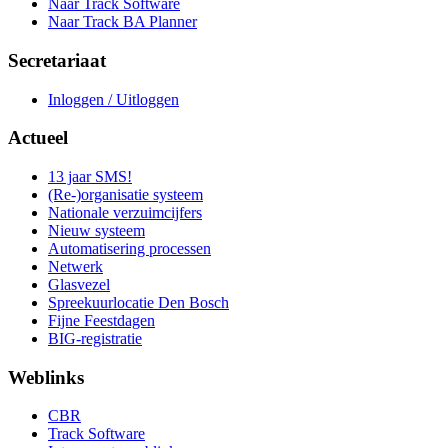
Naar Track Software
Naar Track BA Planner
Secretariaat
Inloggen / Uitloggen
Actueel
13 jaar SMS!
(Re-)organisatie systeem
Nationale verzuimcijfers
Nieuw systeem
Automatisering processen
Netwerk
Glasvezel
Spreekuurlocatie Den Bosch
Fijne Feestdagen
BIG-registratie
Weblinks
CBR
Track Software