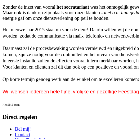
Zonder de inzet van vooral
het secratariaat
was het onmogelijk gewee
Maar ook is dank op zijn plaats voor onze klanten -
met o.a. hun gedu
energie gaf om onze dienstverlening op peil te houden.
Het nieuwe jaar 2015 staat nu voor de deur! D
aarin
willen wij de opm
worden, zodat de communicatie via mail-, telefonie- en netwerkverbin
Daarnaast zal de procesbewaking worden vernieuwd en uitgebreid door
komen, zijn ze nodig voor de continuïteit en het niveau van dienstverl
In eerste instantie zullen de effecten vooral intern merkbaar worden, 
Voor klanten en cliënten zal dit dan ook op een positieve en vooral
Op korte termijn genoeg werk aan de winkel om te excelleren komend
Wij wensen iedereen hele fijne, vrolijke en gezellige Feestda
Het SMS-team
Direct regelen
Bel mij!
Contact