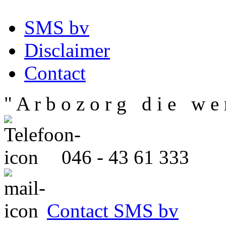
SMS bv
Disclaimer
Contact
" A r b o z o r g d i e w e r
046 - 43 61 333
Contact SMS bv