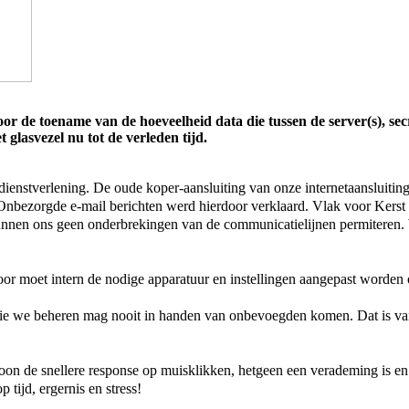
oor de toename van de hoeveelheid data die tussen de server(s), sec
 glasvezel nu tot de verleden tijd.
e dienstverlening. De oude koper-aansluiting van onze internetaansluit
. Onbezorgde e-mail berichten werd hierdoor verklaard. Vlak voor Kers
kunnen ons geen onderbrekingen van de communicatielijnen permiteren.
!
r moet intern de nodige apparatuur en instellingen aangepast worden
a die we beheren mag nooit in handen van onbevoegden komen. Dat is va
woon de snellere response op muisklikken, hetgeen een verademing is en
p tijd, ergernis en stress!