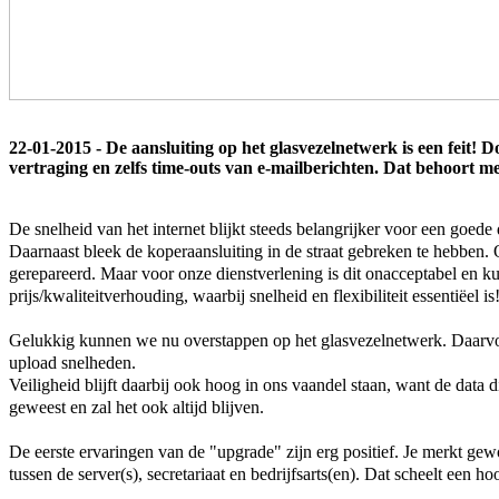
22-01-2015 - De aansluiting op het glasvezelnetwerk is een feit! D
vertraging en zelfs time-outs van e-mailberichten. Dat behoort met
De snelheid van het internet blijkt steeds belangrijker voor een goed
Daarnaast bleek de koperaansluiting in de straat gebreken te hebben
gerepareerd. Maar voor onze dienstverlening is dit onacceptabel en 
prijs/kwaliteitverhouding, waarbij snelheid en flexibiliteit essentiëel is
Gelukkig kunnen we nu overstappen op het glasvezelnetwerk. Daarvoo
upload snelheden.
Veiligheid blijft daarbij ook hoog in ons vaandel staan, want de dat
geweest en zal het ook altijd blijven.
De eerste ervaringen van de "upgrade" zijn erg positief. Je merkt ge
tussen de server(s), secretariaat en bedrijfsarts(en). Dat scheelt een hoo