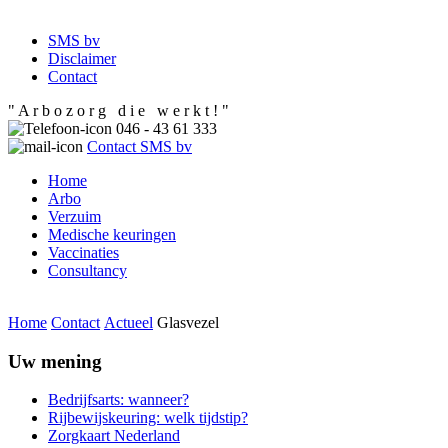
SMS bv
Disclaimer
Contact
" A r b o z o r g d i e w e r k t ! "
046 - 43 61 333
Contact SMS bv
Home
Arbo
Verzuim
Medische keuringen
Vaccinaties
Consultancy
Home
Contact
Actueel
Glasvezel
Uw mening
Bedrijfsarts: wanneer?
Rijbewijskeuring: welk tijdstip?
Zorgkaart Nederland