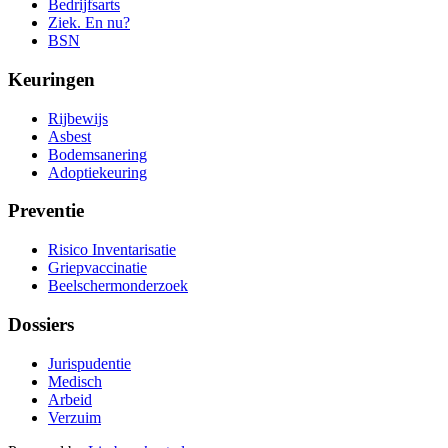
Bedrijfsarts
Ziek. En nu?
BSN
Keuringen
Rijbewijs
Asbest
Bodemsanering
Adoptiekeuring
Preventie
Risico Inventarisatie
Griepvaccinatie
Beelschermonderzoek
Dossiers
Jurispudentie
Medisch
Arbeid
Verzuim