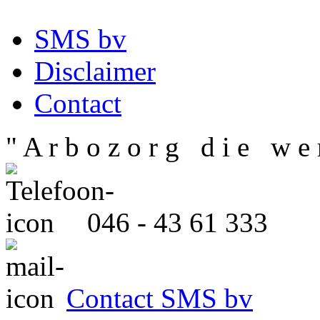
SMS bv
Disclaimer
Contact
" A r b o z o r g d i e w e r
046 - 43 61 333
Contact SMS bv