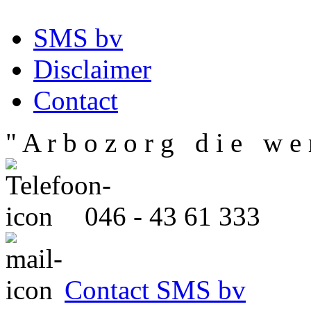
SMS bv
Disclaimer
Contact
" A r b o z o r g d i e w e r
046 - 43 61 333
Contact SMS bv