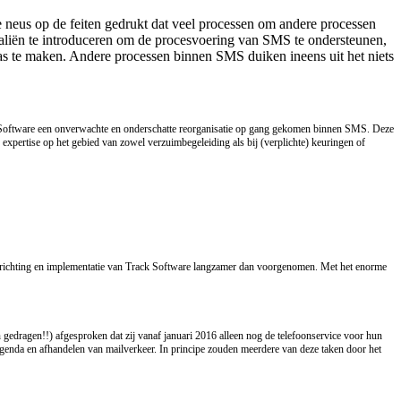
e neus op de feiten gedrukt dat veel processen om andere processen
Galiën te introduceren om de procesvoering van SMS te ondersteunen,
as te maken. Andere processen binnen SMS duiken ineens uit het niets
ack Software een onverwachte en onderschatte reorganisatie op gang gekomen binnen SMS. Deze
 expertise op het gebied van zowel verzuimbegeleiding als bij (verplichte) keuringen of
 inrichting en implementatie van Track Software langzamer dan voorgenomen.
Met het enorme
n gedragen!!) afgesproken dat zij vanaf januari 2016 alleen nog de telefoonservice voor hun
agenda en afhandelen van mailverkeer. In principe zouden meerdere van deze taken door het