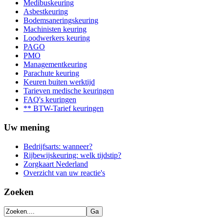
Medibuskeuring
Asbestkeuring
Bodemsaneringskeuring
Machinisten keuring
Loodwerkers keuring
PAGO
PMO
Managementkeuring
Parachute keuring
Keuren buiten werktijd
Tarieven medische keuringen
FAQ's keuringen
** BTW-Tarief keuringen
Uw mening
Bedrijfsarts: wanneer?
Rijbewijskeuring: welk tijdstip?
Zorgkaart Nederland
Overzicht van uw reactie's
Zoeken