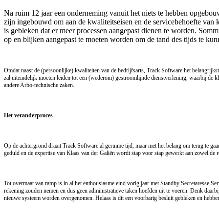
Na ruim 12 jaar een onderneming vanuit het niets te hebben opgebouwd
zijn ingebouwd om aan de kwaliteitseisen en de servicebehoefte van 
is gebleken dat er meer processen aangepast dienen te worden. Sommi
op en blijken aangepast te moeten worden om de tand des tijds te kun
Omdat naast de (persoonlijke) kwaliteiten van de bedrijfsarts, Track Software het belangri
zal uiteindelijk moeten leiden tot een (wederom) gestroomlijnde dienstverlening, waarbij de k
andere Arbo-technische zaken.
Het veranderproces
Op de achtergrond draait Track Software al geruime tijd, maar met het belang om terug te g
geduld en de expertise van Klaas van der Galiën wordt stap voor stap gewerkt aan zowel de r
Tot overmaat van ramp is in al het enthousiasme eind vorig jaar met Standby Secretaresse Serv
rekening zouden nemen en dus geen administratieve taken hoefden uit te voeren. Denk daarbij
nieuwe systeem worden overgenomen. Helaas is dit een voorbarig besluit gebleken en hebben