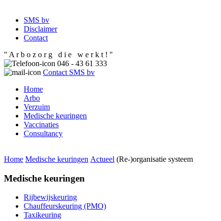
SMS bv
Disclaimer
Contact
" A r b o z o r g d i e w e r k t ! "
046 - 43 61 333
Contact SMS bv
Home
Arbo
Verzuim
Medische keuringen
Vaccinaties
Consultancy
Home
Medische keuringen
Actueel
(Re-)organisatie systeem
Medische keuringen
Rijbewijskeuring
Chauffeurskeuring (PMO)
Taxikeuring