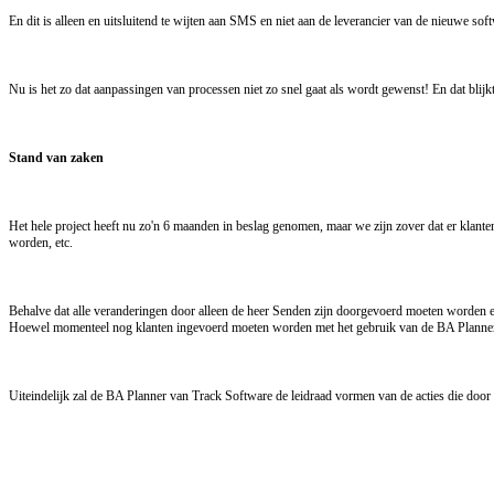
En dit is alleen en uitsluitend te wijten aan SMS en niet aan de leverancier van de nieuwe sof
Nu is het zo dat aanpassingen van processen niet zo snel gaat als wordt gewenst! En dat blijkt
Stand van zaken
Het hele project heeft nu zo'n 6 maanden in beslag genomen, maar we zijn zover dat er klant
worden, etc.
Behalve dat alle veranderingen door alleen de heer Senden zijn doorgevoerd moeten worden
Hoewel momenteel nog klanten ingevoerd moeten worden met het gebruik van de BA Planner v
Uiteindelijk zal de BA Planner van Track Software de leidraad vormen van de acties die door