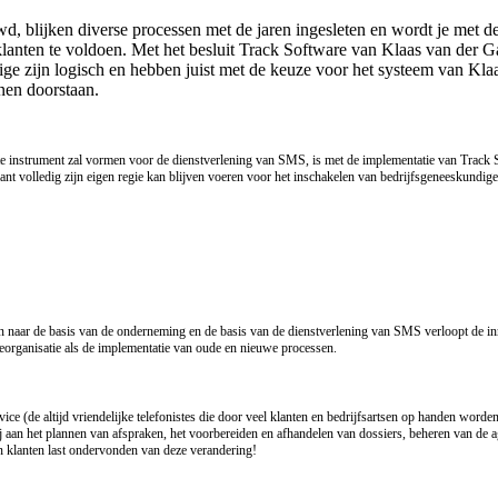
, blijken diverse processen met de jaren ingesleten en wordt je met d
klanten te voldoen. Met het besluit Track Software van Klaas van der 
ge zijn logisch en hebben juist met de keuze voor het systeem van Kla
nen doorstaan.
jkste instrument zal vormen voor de dienstverlening van SMS, is met de implementatie van Tr
lant volledig zijn eigen regie kan blijven voeren voor het inschakelen van bedrijfsgeneeskundige
aan naar de basis van de onderneming en de basis van de dienstverlening van SMS verloopt de
eorganisatie als de implementatie van oude en nieuwe processen.
ice (de altijd vriendelijke telefonistes die door veel klanten en bedrijfsartsen op handen worde
 aan het plannen van afspraken, het voorbereiden en afhandelen van dossiers, beheren van de 
 klanten last ondervonden van deze verandering!