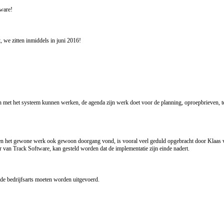
tware!
, we zitten inmiddels in juni 2016!
en met het systeem kunnen werken, de agenda zijn werk doet voor de planning, oproepbrieven, 
 en het gewone werk ook gewoon doorgang vond, is vooral veel geduld opgebracht door Klaas v
an Track Software, kan gesteld worden dat de implementatie zijn einde nadert.
 de bedrijfsarts moeten worden uitgevoerd.