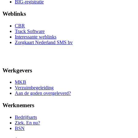
BIG-registratie
Weblinks
CBR
Track Software
Interessante weblinks
Zorgkaart Nederland SMS bv
Werkgevers
MKB
Verzuimbegeleiding
Aan de goden overgeleverd?
Werknemers
Bedrijfsarts
Ziek. En nu?
BSN