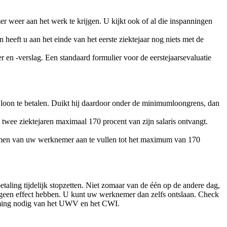
r weer aan het werk te krijgen. U kijkt ook of al die inspanningen
eft u aan het einde van het eerste ziektejaar nog niets met de
ier en -verslag. Een standaard formulier voor de eerstejaarsevaluatie
e loon te betalen. Duikt hij daardoor onder de minimumloongrens, dan
wee ziektejaren maximaal 170 procent van zijn salaris ontvangt.
inkomen van uw werknemer aan te vullen tot het maximum van 170
taling tijdelijk stopzetten. Niet zomaar van de één op de andere dag,
p geen effect hebben. U kunt uw werknemer dan zelfs ontslaan. Check
stemming nodig van het UWV en het CWI.