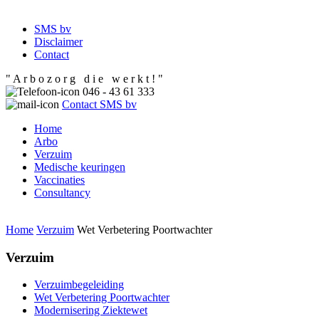
SMS bv
Disclaimer
Contact
" A r b o z o r g d i e w e r k t ! "
046 - 43 61 333
Contact SMS bv
Home
Arbo
Verzuim
Medische keuringen
Vaccinaties
Consultancy
Home
Verzuim
Wet Verbetering Poortwachter
Verzuim
Verzuimbegeleiding
Wet Verbetering Poortwachter
Modernisering Ziektewet