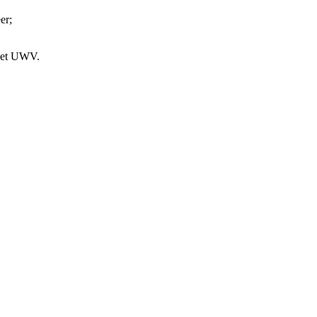
er;
 het UWV.