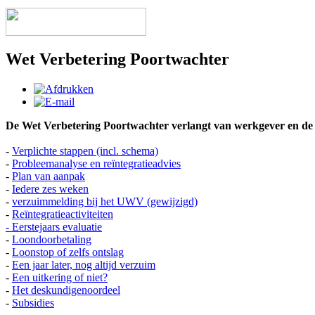
Wet Verbetering Poortwachter
De Wet Verbetering Poortwachter verlangt van werkgever en de 
-
Verplichte stappen (incl. schema)
-
Probleemanalyse en reïntegratieadvies
-
Plan van aanpak
-
Iedere zes weken
-
verzuimmelding bij het UWV (gewijzigd)
-
Reïntegratieactiviteiten
- Eerstejaars evaluatie
-
Loondoorbetaling
-
Loonstop of zelfs ontslag
-
Een jaar later, nog altijd verzuim
-
Een uitkering of niet?
-
Het deskundigenoordeel
-
Subsidies