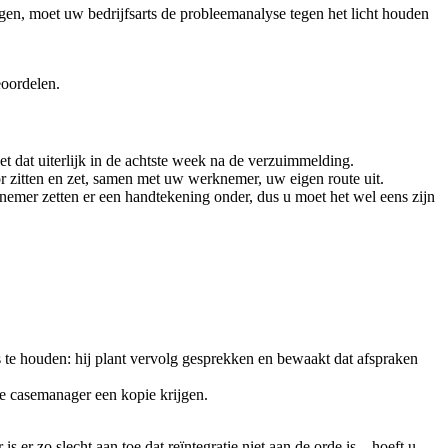
gen, moet uw bedrijfsarts de probleemanalyse tegen het licht houden
eoordelen.
dat uiterlijk in de achtste week na de verzuimmelding.
or zitten en zet, samen met uw werknemer, uw eigen route uit.
nemer zetten er een handtekening onder, dus u moet het wel eens zijn
s te houden: hij plant vervolg gesprekken en bewaakt dat afspraken
de casemanager een kopie krijgen.
er zo slecht aan toe dat reïntegratie niet aan de orde is – hoeft u