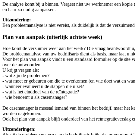
De analyse komt bij u binnen. Vergeet niet uw werknemer een kopie te
en haar zo nodig aanpassen.
Uitzondering:
Een probleemanalyse is niet vereist, als duidelijk is dat de verzuime
Plan van aanpak (uiterlijk achtste week)
Hoe komt de verzuimer weer aan het werk? Die vraag beantwoordt u, 
De probleemanalyse van uw bedrijfsarts dient als basis, maar laat u n
Voor het plan van aanpak vindt u een standaard formulier op de site
over de antwoorden.
U krijgt vragen als:
- wat zijn de problemen?
- wat moet er gebeuren om die te overkomen (en wie doet wat en wan
- wanneer evalueert u de stappen die u zet?
- wat is het einddoel van de reïntegratie?
- wie benoemt u als casemanager?
De casemanager is meestal iemand van binnen het bedrijf, maar het kan
worden nagekomen.
Ook het plan van aanpak blijft onderdeel van het reïntegratieverslag 
Uitzonderingen:
Als uit de probleemanalyse van de bedrijfsarts blijkt dat er voorlopig