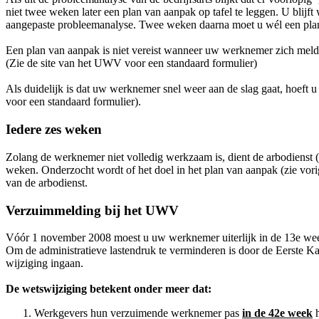
niet twee weken later een plan van aanpak op tafel te leggen. U blijf
aangepaste probleemanalyse. Twee weken daarna moet u wél een pl
Een plan van aanpak is niet vereist wanneer uw werknemer zich meldt 
(Zie de site van het UWV voor een standaard formulier)
Als duidelijk is dat uw werknemer snel weer aan de slag gaat, hoeft u
voor een standaard formulier).
Iedere zes weken
Zolang de werknemer niet volledig werkzaam is, dient de arbodienst (
weken. Onderzocht wordt of het doel in het plan van aanpak (zie vorig
van de arbodienst.
Verzuimmelding bij het UWV
Vóór 1 november 2008 moest u uw werknemer uiterlijk in de 13e w
Om de administratieve lastendruk te verminderen is door de Eerste 
wijziging ingaan.
De wetswijziging betekent onder meer dat:
Werkgevers hun verzuimende werknemer pas
in de 42e week
h