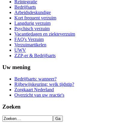
Reïntegratie
Bedrijfsarts
Arbeidsdeskundige
Kort frequent verzuim
Langdurig verzuim
Psychisch verzuim
Vacantiedagen en ziekteverzuim
FAQ's Verzuim
Verzuimartikelen
UWV
ZZP-er & Bedrijfsarts
Uw mening
Bedrijfsarts: wanneer?
Rijbewijskeuring: welk tijdstip?
Zorgkaart Nederland
Overzicht van uw reactie's
Zoeken