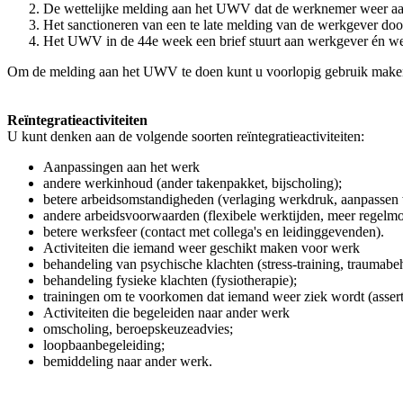
De wettelijke melding aan het UWV dat de werknemer weer aan 
Het sanctioneren van een te late melding van de werkgever do
Het UWV in de 44e week een brief stuurt aan werkgever én wer
Om de melding aan het UWV te doen kunt u voorlopig gebruik maken
Reïntegratieactiviteiten
U kunt denken aan de volgende soorten reïntegratieactiviteiten:
Aanpassingen aan het werk
andere werkinhoud (ander takenpakket, bijscholing);
betere arbeidsomstandigheden (verlaging werkdruk, aanpassen
andere arbeidsvoorwaarden (flexibele werktijden, meer regelmo
betere werksfeer (contact met collega's en leidinggevenden).
Activiteiten die iemand weer geschikt maken voor werk
behandeling van psychische klachten (stress-training, traumabe
behandeling fysieke klachten (fysiotherapie);
trainingen om te voorkomen dat iemand weer ziek wordt (assertiv
Activiteiten die begeleiden naar ander werk
omscholing, beroepskeuzeadvies;
loopbaanbegeleiding;
bemiddeling naar ander werk.