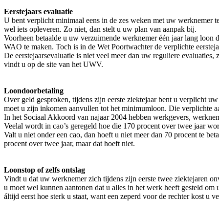
Eerstejaars evaluatie
U bent verplicht minimaal eens in de zes weken met uw werknemer te k
wel iets opleveren. Zo niet, dan stelt u uw plan van aanpak bij.
Voorheen betaalde u uw verzuimende werknemer één jaar lang loon doo
WAO te maken. Toch is in de Wet Poortwachter de verplichte eersteja
De eerstejaarsevaluatie is niet veel meer dan uw reguliere evaluaties, 
vindt u op de site van het UWV.
Loondoorbetaling
Over geld gesproken, tijdens zijn eerste ziektejaar bent u verplicht
moet u zijn inkomen aanvullen tot het minimumloon. Die verplichte aan
In het Sociaal Akkoord van najaar 2004 hebben werkgevers, werknemer
Veelal wordt in cao’s geregeld hoe die 170 procent over twee jaar wo
Valt u niet onder een cao, dan hoeft u niet meer dan 70 procent te b
procent over twee jaar, maar dat hoeft niet.
Loonstop of zelfs ontslag
Vindt u dat uw werknemer zich tijdens zijn eerste twee ziektejaren on
u moet wel kunnen aantonen dat u alles in het werk heeft gesteld om
áltijd eerst hoe sterk u staat, want een zeperd voor de rechter kost u