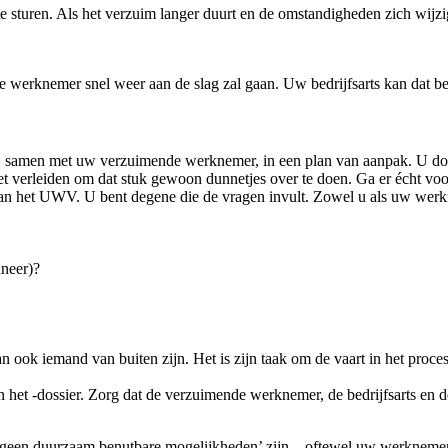
 sturen. Als het verzuim langer duurt en de omstandigheden zich wijzi
nde werknemer snel weer aan de slag zal gaan. Uw bedrijfsarts kan dat b
samen met uw verzuimende werknemer, in een plan van aanpak. U doet 
iet verleiden om dat stuk gewoon dunnetjes over te doen. Ga er écht vo
 van het UWV. U bent degene die de vragen invult. Zowel u als uw werk
neer)?
 ook iemand van buiten zijn. Het is zijn taak om de vaart in het proce
en het -dossier. Zorg dat de verzuimende werknemer, de bedrijfsarts en 
 ‘geen duurzaam benutbare mogelijkheden’ zijn – oftewel uw werknemer is 