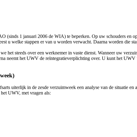
AO (sinds 1 januari 2006 de WIA) te beperken. Op uw schouders en op 
eest u welke stappen er van u worden verwacht. Daarna worden die stap
 het steeds over een werknemer in vaste dienst. Wanneer uw verzuimen
Daarna neemt het UWV de reïntegratieverplichting over. U kunt het UWV 
 week)
ts uiterlijk in de zesde verzuimweek een analyse van de situatie en adv
n het UWV, met vragen als: