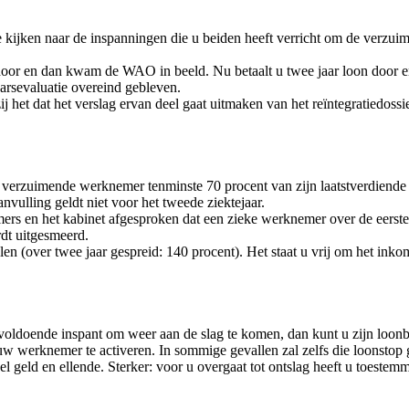
ijken naar de inspanningen die u beiden heeft verricht om de verzuime
r en dan kwam de WAO in beeld. Nu betaalt u twee jaar loon door en he
arsevaluatie overeind gebleven.
zij het dat het verslag ervan deel gaat uitmaken van het reïntegratiedoss
 uw verzuimende werknemer tenminste 70 procent van zijn laatstverdiend
vulling geldt niet voor het tweede ziektejaar.
s en het kabinet afgesproken dat een zieke werknemer over de eerste t
rdt uitgesmeerd.
etalen (over twee jaar gespreid: 140 procent). Het staat u vrij om het 
voldoende inspant om weer aan de slag te komen, dan kunt u zijn loonbe
 uw werknemer te activeren. In sommige gevallen zal zelfs die loonsto
 veel geld en ellende. Sterker: voor u overgaat tot ontslag heeft u toe