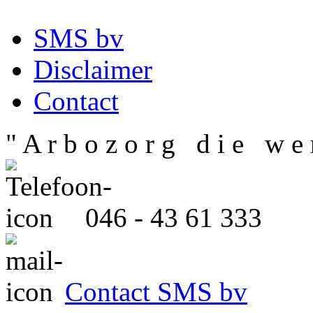
SMS bv
Disclaimer
Contact
" A r b o z o r g d i e w e r
046 - 43 61 333
Contact SMS bv